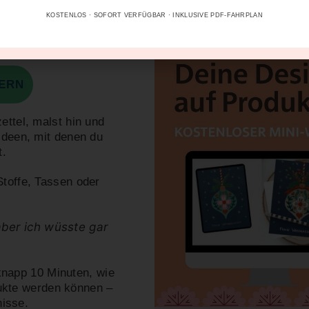
u, die es
KOSTENLOS · SOFORT VERFÜGBAR · INKLUSIVE PDF-FAHRPLAN
KOSTENLOSER MIN
HERN
ettel, malst hin und
 Ideen, mit denen du
t.
Stoffe, Tassen oder
aber ich wüsste gar
knapp 10 Minuten
, wie
ukte werden können –
isse.