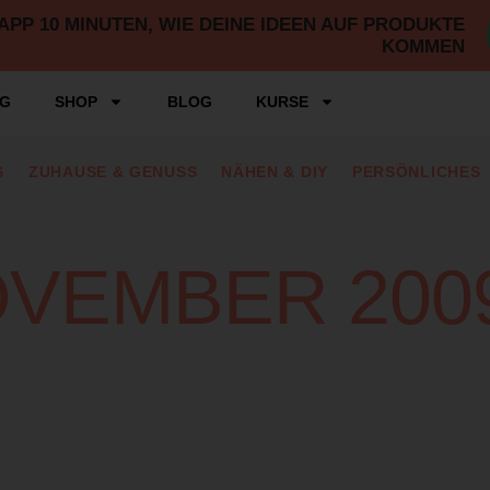
P 10 MINUTEN, WIE DEINE IDEEN AUF PRODUKTE
KOMMEN
NG
SHOP
BLOG
KURSE
S
ZUHAUSE & GENUSS
NÄHEN & DIY
PERSÖNLICHES
OVEMBER 200