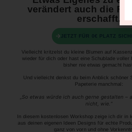
verändert auch die Fra
erschafft.
JETZT FÜR 0€ PLATZ SIC
Vielleicht kritzelst du kleine Blumen auf Kassenz
wieder für dich oder hast eine Schublade voller
bisher nie etwas gemacht has
Und vielleicht denkst du beim Anblick schöner 
Papeterie manchmal:
„So etwas würde ich auch gerne gestalten – 
nicht, wie.“
In diesem kostenlosen Workshop zeige ich dir in
aus deinen eigenen Ideen Designs für echte Prod
ganz von vorn und ohne Vorkenntn