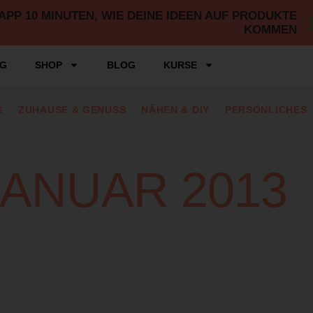
P 10 MINUTEN, WIE DEINE IDEEN AUF PRODUKTE
KOMMEN
NG
SHOP
BLOG
KURSE
S
ZUHAUSE & GENUSS
NÄHEN & DIY
PERSÖNLICHES
 JANUAR 2013