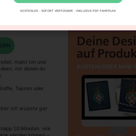
chaffen
KOSTENLOS · SOFORT VERFÜGBAR · INKLUSIVE PDF-FAHRPLAN
u, die es
KOSTENLOSER MIN
HERN
ettel, malst hin und
 Ideen, mit denen du
t.
Stoffe, Tassen oder
aber ich wüsste gar
knapp 10 Minuten
, wie
ukte werden können –