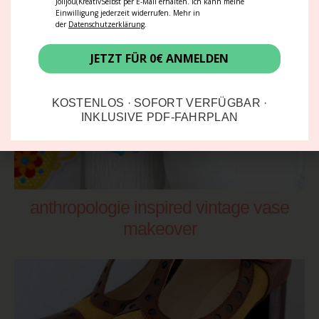
Jolijou(KreativSelbst per E-Mail erhalten. Ich kann meine
Einwilligung jederzeit widerrufen. Mehr in
der
Datenschutzerklärung
.
JETZT FÜR 0€ ANMELDEN
KOSTENLOS · SOFORT VERFÜGBAR ·
INKLUSIVE PDF-FAHRPLAN
anthropologie inspired vintage vase
makeover