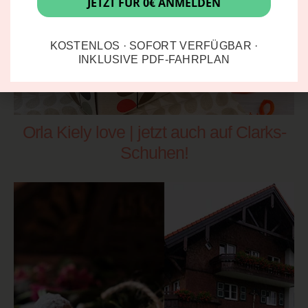
JETZT FÜR 0€ ANMELDEN
KOSTENLOS · SOFORT VERFÜGBAR ·
INKLUSIVE PDF-FAHRPLAN
Orla Kiely love | jetzt auch auf Clarks-
Schuhen!