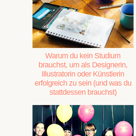
Warum du kein Studium
brauchst, um als Designerin,
Illustratorin oder Künstlerin
erfolgreich zu sein (und was du
stattdessen brauchst)