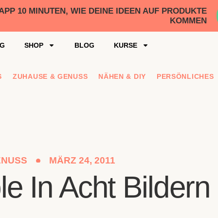
P 10 MINUTEN, WIE DEINE IDEEN AUF PRODUKTE
KOMMEN
NG
SHOP
BLOG
KURSE
S
ZUHAUSE & GENUSS
NÄHEN & DIY
PERSÖNLICHES
ENUSS
MÄRZ 24, 2011
e In Acht Bildern