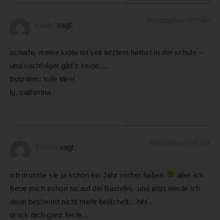
26/01/2010 um 22:13 Uhr
capiel
sagt:
schade, meine kröte ist seit letztem herbst in der schule –
und nachfolger gibt’s keine …
trotzdem: tolle idee!
lg, catharina
27/01/2010 um 9:50 Uhr
Emma
sagt:
ich musste sie ja schon ein Jahr vorher haben
aber ich
freue mich schon so auf die Bastelei.. und jetzt werde ich
dann bestimmt nicht mehr belächelt…hihi…
drück dich ganz feste…