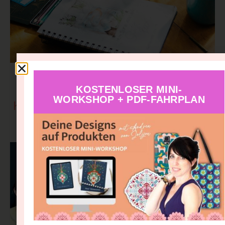
Warum du kein Studium brauchst, um
als Designerin, Illustratorin oder
KOSTENLOSER MINI-
WORKSHOP + PDF-FAHRPLAN
Künstlerin erfolgreich zu sein (und was
du stattdessen brauchst)