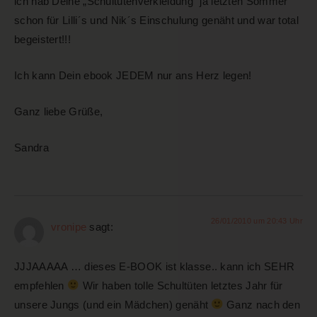
ich hab Deine „Schultütenverkleidung“ ja letzten Sommer
schon für Lilli´s und Nik´s Einschulung genäht und war total
begeistert!!!
Ich kann Dein ebook JEDEM nur ans Herz legen!
Ganz liebe Grüße,
Sandra
26/01/2010 um 20:43 Uhr
vronipe
sagt:
JJJAAAAA … dieses E-BOOK ist klasse.. kann ich SEHR
empfehlen
Wir haben tolle Schultüten letztes Jahr für
unsere Jungs (und ein Mädchen) genäht
Ganz nach den