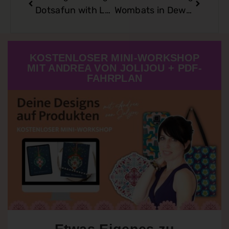
Dotsafun with Lotzadots….New Ribbon…
Wombats in Dew Order – Spoonflower Fabric Contest
KOSTENLOSER MINI-WORKSHOP
MIT ANDREA VON JOLIJOU + PDF-
FAHRPLAN