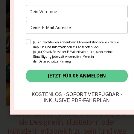
Ja, ich möchte den kostenlosen Mini-Workshop sowie kreative
Impulse und Informationen zu Angeboten von
Jolijou(KreativSelbst per E-Mail erhalten. Ich kann meine
Einwilligung jederzeit widerrufen. Mehr in
der
Datenschutzerklärung
.
JETZT FÜR 0€ ANMELDEN
KOSTENLOS · SOFORT VERFÜGBAR ·
INKLUSIVE PDF-FAHRPLAN
Warum du kein Studium brauchst, um
als Designerin, Illustratorin oder
Künstlerin erfolgreich zu sein (und was