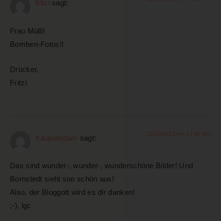
fritzi
sagt:
Frau Mülli!
Bomben-Fotos!!
Drücker,
Fritzi
22/10/2012 um 17:05 Uhr
fraupotsdam
sagt:
Das sind wunder-, wunder-, wunderschöne Bilder! Und
Bornstedt sieht soo schön aus!
Also, der Bloggott wird es dir danken!
;-), lgc