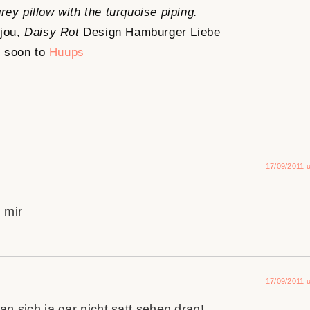
17/09/2011 
 mir
17/09/2011 
an sich ja gar nicht satt sehen dran!