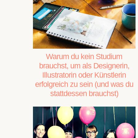
Warum du kein Studium
brauchst, um als Designerin,
Illustratorin oder Künstlerin
erfolgreich zu sein (und was du
stattdessen brauchst)