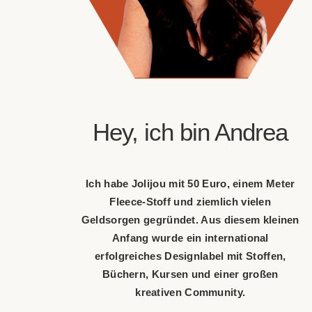
Hey, ich bin Andrea
Ich habe Jolijou mit 50 Euro, einem Meter
Fleece-Stoff und ziemlich vielen
Geldsorgen gegründet. Aus diesem kleinen
Anfang wurde ein international
erfolgreiches Designlabel mit Stoffen,
Büchern, Kursen und einer großen
kreativen Community.
Heute teile ich hier nicht nur Design, Food,
Interior und kreative Ideen, sondern auch
die Frage, die sich durch mein ganzes
Leben zieht: Wie schaffen es Menschen,