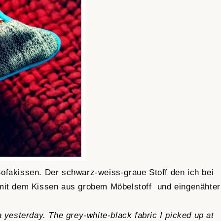
Sofakissen. Der schwarz-weiss-graue Stoff den ich bei
 mit dem Kissen aus grobem Möbelstoff und eingenähter
a yesterday. The grey-white-black fabric I picked up at
ey pillow with the turquoise piping.
ijou,
Daisy Rot
Design Hamburger Liebe
 soon to
Huups