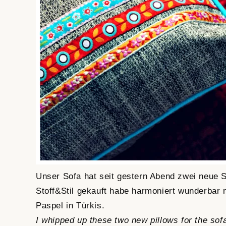
Unser Sofa hat seit gestern Abend zwei neue 
Stoff&Stil gekauft habe harmoniert wunderbar
Paspel in Türkis.
I whipped up these two new pillows for the sof
Stoff&Stil looks awesome next to the coarser gr
Webbänder/Ribbons:
BloomenMeer Design
Jol
Stickdatei/Embroidery:
Fancy Feathers
coming