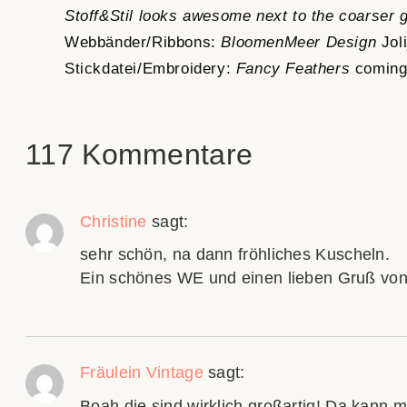
117 Kommentare
Christine
sagt:
sehr schön, na dann fröhliches Kuscheln.
Ein schönes WE und einen lieben Gruß von
Fräulein Vintage
sagt:
Boah die sind wirklich großartig! Da kann m
LG Jen