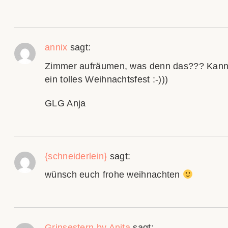
annix
sagt:
Zimmer aufräumen, was denn das??? Kanns
ein tolles Weihnachtsfest :-)))
GLG Anja
{schneiderlein}
sagt:
wünsch euch frohe weihnachten
Grinsestern by Anita
sagt: