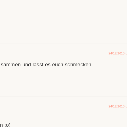
24/12/2010 
zusammen und lasst es euch schmecken.
24/12/2010 
n ;o)