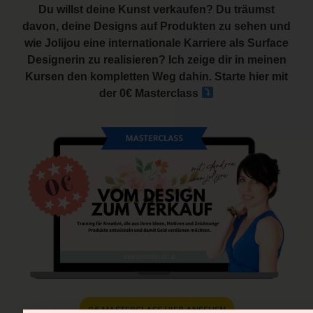
Du willst deine Kunst verkaufen? Du träumst
davon, deine Designs auf Produkten zu sehen und
wie Jolijou eine internationale Karriere als Surface
Designerin zu realisieren? Ich zeige dir in meinen
Kursen den kompletten Weg dahin. Starte hier mit
der 0€ Masterclass
0€ MASTERCLASS HIER ANSEHEN