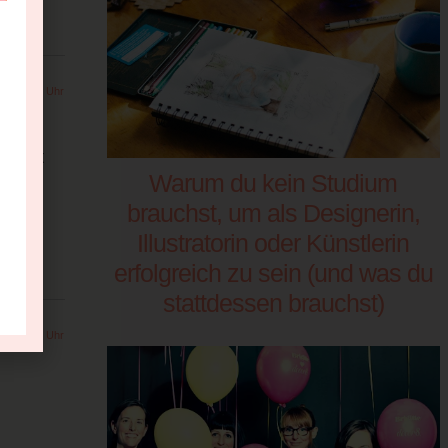
um 22:01 Uhr
leicht
Warum du kein Studium
brauchst, um als Designerin,
Illustratorin oder Künstlerin
erfolgreich zu sein (und was du
stattdessen brauchst)
um 23:08 Uhr