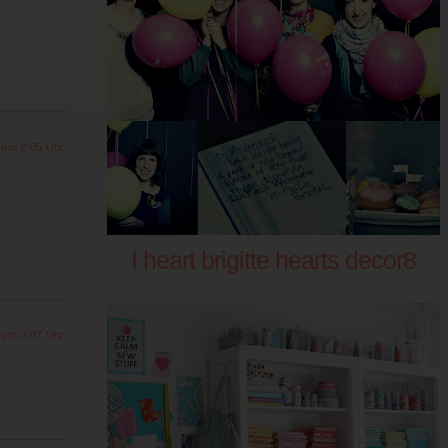
 um 2:05 Uhr
I heart brigitte hearts decor8
 um 2:07 Uhr