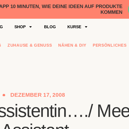
P 10 MINUTEN, WIE DEINE IDEEN AUF PRODUKTE
KOMMEN
NG
SHOP
BLOG
KURSE
S
ZUHAUSE & GENUSS
NÄHEN & DIY
PERSÖNLICHES
DEZEMBER 17, 2008
sistentin…./ Mee