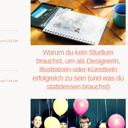
 um 1:03 Uhr
Warum du kein Studium
brauchst, um als Designerin,
Illustratorin oder Künstlerin
erfolgreich zu sein (und was du
 um 7:44 Uhr
stattdessen brauchst)