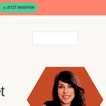
→ JETZT ANSEHEN
t