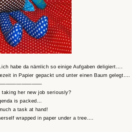
.ich habe da nämlich so einige Aufgaben deligiert….
bezeit in Papier gepackt und unter einen Baum gelegt….
—————————
 taking her new job seriously?
genda is packed…
much a task at hand!
 herself wrapped in paper under a tree….