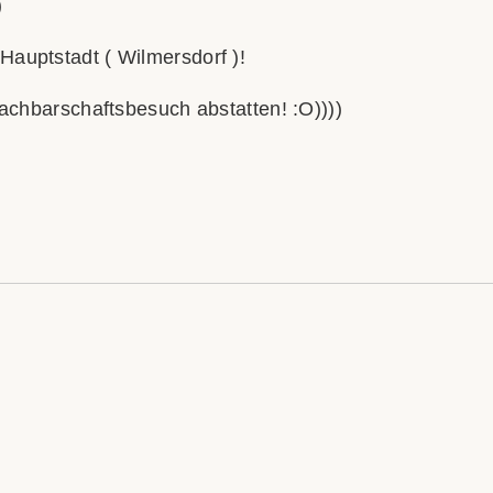
)
auptstadt ( Wilmersdorf )!
Nachbarschaftsbesuch abstatten! :O))))