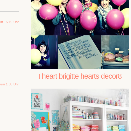
um 15:19 Uhr
I heart brigitte hearts decor8
 um 1:35 Uhr