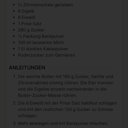
½
Zitronenschale gerieben
6
Eigelb
6
Eiweiß
1
Prise Salz
280
g
Zucker
½
Packung Backpulver
100
ml
lauwarme Milch
1
El dunkles Kakaopulver
Puderzucker zum Garnieren
ANLEITUNGEN
Die weiche Butter mit 160 g Zucker, Vanille und
Zitronenabrieb cremig rühren. Die Eier trennen
und die Eigelbe einzeln nacheinander in die
Butter-Zucker-Masse rühren.
Die 6 Eiweiß mit der Prise Salz halbfest schlagen
und mit den restlichen 120 g Zucker zu Schnee
schlagen.
Mehl abwiegen und mit Backpulver mischen.