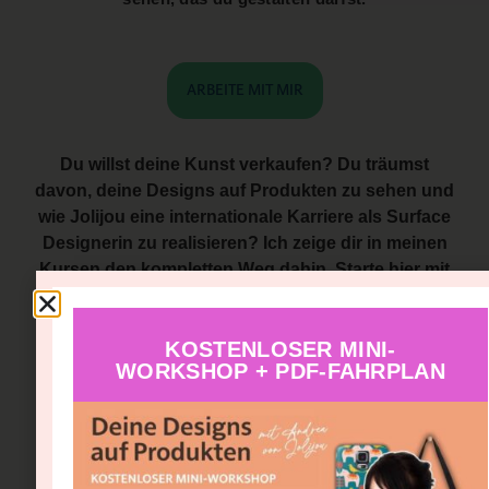
ARBEITE MIT MIR
Du willst deine Kunst verkaufen? Du träumst
davon, deine Designs auf Produkten zu sehen und
wie Jolijou eine internationale Karriere als Surface
Designerin zu realisieren? Ich zeige dir in meinen
Kursen den kompletten Weg dahin. Starte hier mit
der 0€ Masterclass
KOSTENLOSER MINI-
WORKSHOP + PDF-FAHRPLAN